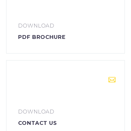
DOWNLOAD
PDF BROCHURE


DOWNLOAD
CONTACT US