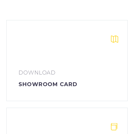


DOWNLOAD
SHOWROOM CARD

