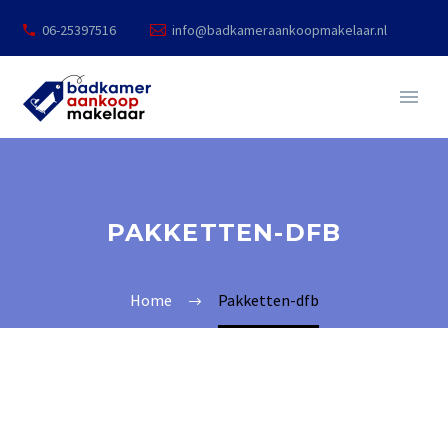
06-25397516
info@badkameraankoopmakelaar.nl
PAKKETTEN-DFB
Home
Pakketten-dfb